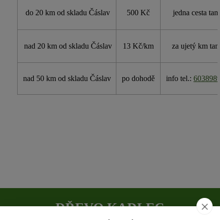
do 20 km od skladu Čáslav
500 Kč
jedna cesta tam
nad 20 km od skladu Čáslav
13 Kč/km
za ujetý km tam
nad 50 km od skladu Čáslav
po dohodě
info tel.:
603898
DŘEVO KADLEC