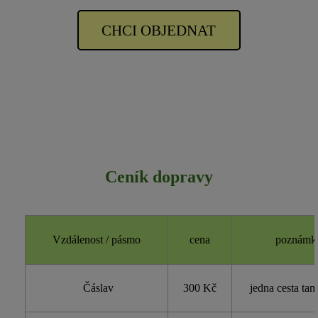
CHCI OBJEDNAT
Ceník dopravy
Vzdálenost / pásmo
cena
poznámk
Čáslav
300 Kč
jedna cesta tam