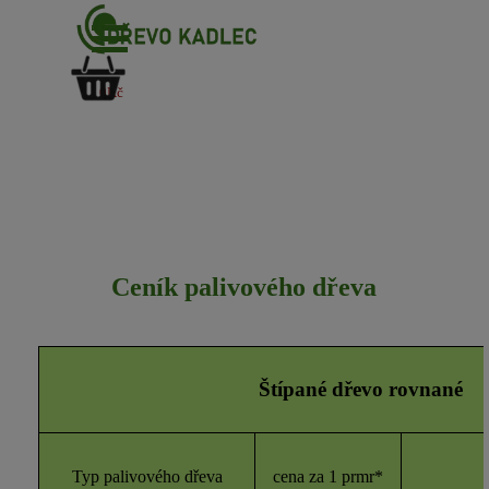
Přejít na obsah
Přeskočit menu
0Kč
Ceník palivového dřeva
Štípané dřevo rovnané
Typ palivového dřeva
cena za 1 prmr*