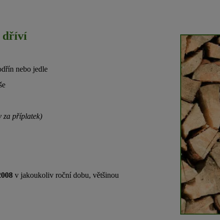
 dříví
odřín nebo jedle
še
y za příplatek)
2008
v jakoukoliv roční dobu, většinou