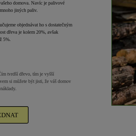
vašeho domova. Navíc je palivové
 mnoho jiných paliv.
ručujeme objednávat ho s dostatečným
hkost dřeva je kolem 20%, avšak
až 5%.
 tvrdší dřevo, tím je vyšší
em si můžete být jisti, že váš domov
 náklady.
EDNAT