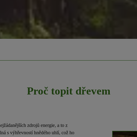
Proč topit dřevem
jžádanějších zdrojů energie, a to z
lná s výhřevností hnědého uhlí, což ho