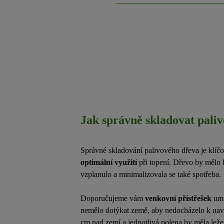
Jak správně skladovat pali
Správné skladování palivového dřeva je klíč
optimální využití
při topení. Dřevo by mělo 
vzplanulo a minimalizovala se také spotřeba.
Doporučujeme vám
venkovní přístřešek
umí
nemělo dotýkat země, aby nedocházelo k navl
cm nad zemí a jednotlivá polena by měla lež