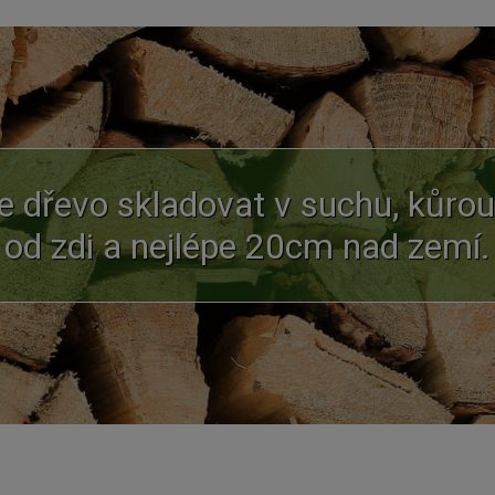
je dřevo skladovat v suchu, kůrou 
od zdi a nejlépe 20cm nad zemí.