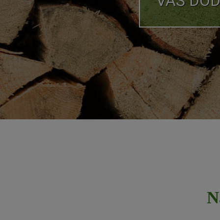
VÁŠ DOD
N