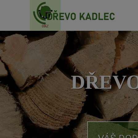
Přejít na obsah
0Kč
DŘEVO