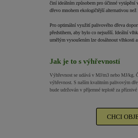
činí ideálním způsobem pro účinné vytápění 
dřevo mnohem ekologičtější alternativou než
Pro optimální využití palivového dřeva dopo
předstihem, aby bylo co nejsušší. Ideální vl
umělým vysoušením lze dosáhnout vlhkosti 
Jak je to s výhřevností
Výhřevnost se udává v MJ/m3 nebo MJ/kg. Čím
výhřevnost. S naším kvalitním palivovým dřev
bude udržován v příjemné teplotě za příznivé
CHCI OBJ