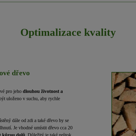
Optimalizace kvality
vové dřevo
ové pro jeho
dlouhou životnost a
být uloženo v suchu, aby rychle
stěný dále od zdi a také dřevo by se
hnutí. Je vhodné umístit dřevo cca 20
et
kůrou dolů
. Důležitý je také průtok