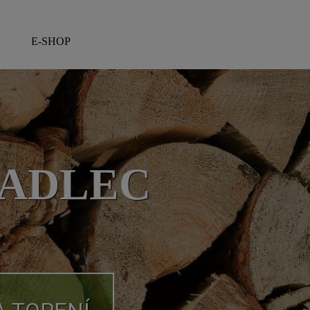
E-SHOP
▼
KADLEC