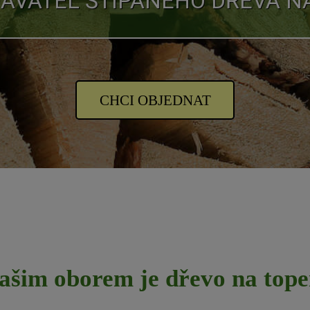
AVATEL ŠTÍPANÉHO DŘEVA N
CHCI OBJEDNAT
ašim oborem je dřevo na tope