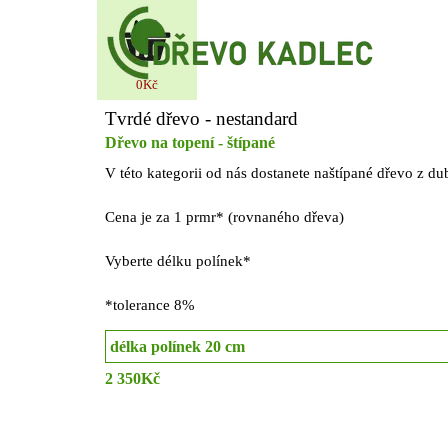
Přejít na obsah
0Kč
Tvrdé dřevo - nestandard
Dřevo na topení - štípané
V této kategorii od nás dostanete naštípané dřevo z d
Cena je za 1 prmr* (rovnaného dřeva)
Vyberte délku polínek*
*tolerance 8%
2 350Kč