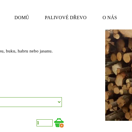
Přeskočit menu
DOMŮ
PALIVOVÉ DŘEVO
O NÁS
▼
ubu, buku, habru nebo jasanu.